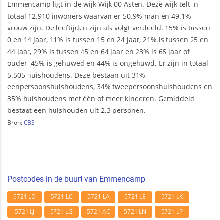
Emmencamp ligt in de wijk Wijk 00 Asten. Deze wijk telt in
totaal 12.910 inwoners waarvan er 50.9% man en 49.1%
vrouw zijn. De leeftijden zijn als volgt verdeeld: 15% is tussen
0 en 14 jaar, 11% is tussen 15 en 24 jaar, 21% is tussen 25 en
44 jaar, 29% is tussen 45 en 64 jaar en 23% is 65 jaar of
ouder. 45% is gehuwed en 44% is ongehuwd. Er zijn in totaal
5.505 huishoudens. Deze bestaan uit 31%
eenpersoonshuishoudens, 34% tweepersoonshuishoudens en
35% huishoudens met één of meer kinderen. Gemiddeld
bestaat een huishouden uit 2.3 personen.
Bron:
CBS
Postcodes in de buurt van Emmencamp
5721 LD
5721 LC
5721 LA
5721 LE
5721 LK
5721 LJ
5721 LG
5721 AC
5721 LN
5721 LP