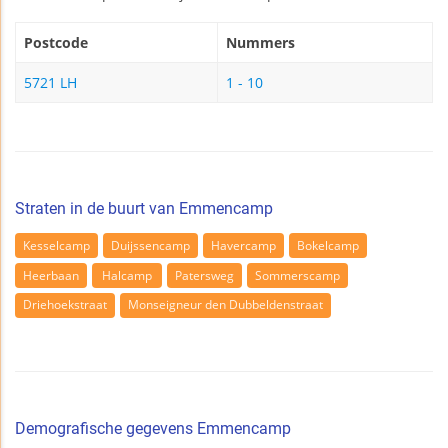
Postcode
Nummers
5721 LH
1 - 10
Straten in de buurt van Emmencamp
Kesselcamp
Duijssencamp
Havercamp
Bokelcamp
Heerbaan
Halcamp
Patersweg
Sommerscamp
Driehoekstraat
Monseigneur den Dubbeldenstraat
Demografische gegevens Emmencamp