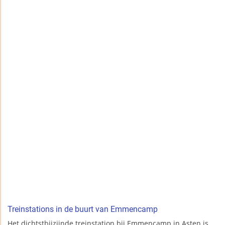
Treinstations in de buurt van Emmencamp
Het dichtstbijzijnde treinstation bij Emmencamp in Asten is