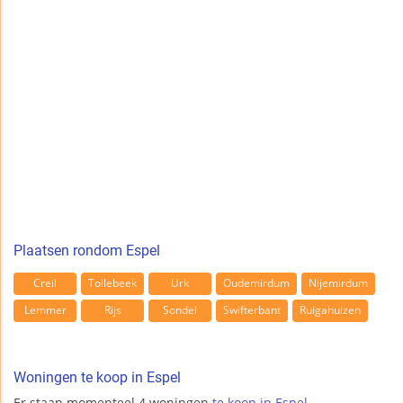
Plaatsen rondom Espel
Creil
Tollebeek
Urk
Oudemirdum
Nijemirdum
Lemmer
Rijs
Sondel
Swifterbant
Ruigahuizen
Woningen te koop in Espel
Er staan momenteel 4 woningen
te koop in Espel
.