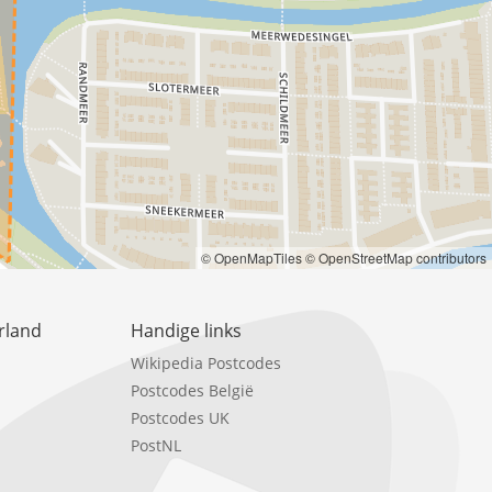
© OpenMapTiles
© OpenStreetMap contributors
rland
Handige links
Wikipedia Postcodes
Postcodes België
Postcodes UK
PostNL