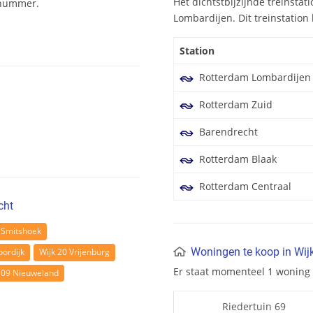
Het dichtstbijzijnde treinstat
enummer.
Lombardijen. Dit treinstation 
Station
Rotterdam Lombardijen
Rotterdam Zuid
Barendrecht
Rotterdam Blaak
Rotterdam Centraal
cht
 Smitshoek
Woningen te koop in Wij
oordijk
Wijk 20 Vrijenburg
Er staat momenteel 1 woning 
 09 Nieuweland
Riedertuin 69