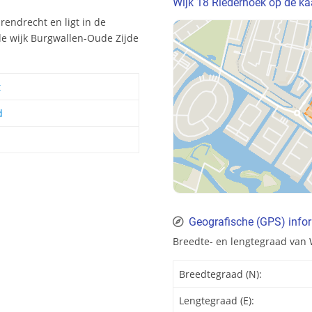
Wijk 18 Riederhoek op de ka
rendrecht en ligt in de
de wijk Burgwallen-Oude Zijde
t
d
Geografische (GPS) infor
Breedte- en lengtegraad van 
Breedtegraad (N):
Lengtegraad (E):