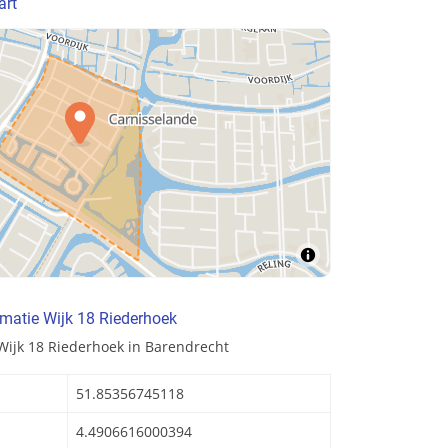
art
matie Wijk 18 Riederhoek
Wijk 18 Riederhoek in Barendrecht
51.85356745118
4.4906616000394