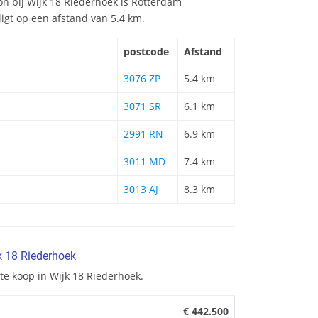
ion bij Wijk 18 Riederhoek is Rotterdam
ligt op een afstand van 5.4 km.
postcode
Afstand
3076 ZP
5.4 km
3071 SR
6.1 km
2991 RN
6.9 km
3011 MD
7.4 km
3013 AJ
8.3 km
k 18 Riederhoek
te koop in Wijk 18 Riederhoek.
€ 442.500