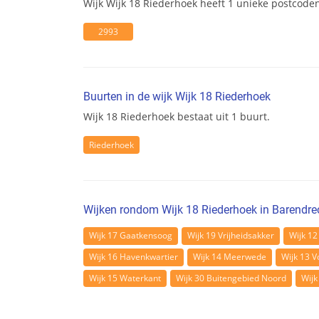
Wijk Wijk 18 Riederhoek heeft 1 unieke postcod
2993
Buurten in de wijk Wijk 18 Riederhoek
Wijk 18 Riederhoek bestaat uit 1 buurt.
Riederhoek
Wijken rondom Wijk 18 Riederhoek in Barendre
Wijk 17 Gaatkensoog
Wijk 19 Vrijheidsakker
Wijk 12
Wijk 16 Havenkwartier
Wijk 14 Meerwede
Wijk 13 V
Wijk 15 Waterkant
Wijk 30 Buitengebied Noord
Wijk