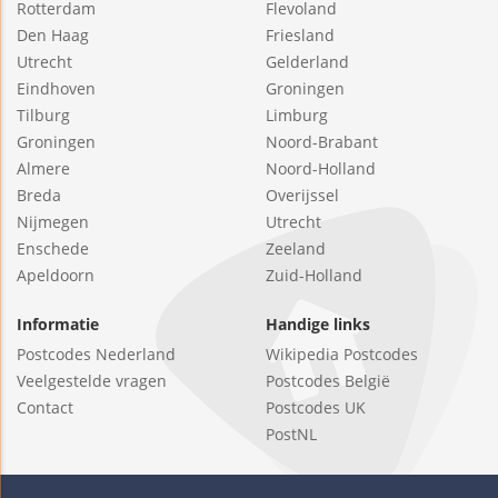
Rotterdam
Flevoland
Den Haag
Friesland
Utrecht
Gelderland
Eindhoven
Groningen
Tilburg
Limburg
Groningen
Noord-Brabant
Almere
Noord-Holland
Breda
Overijssel
Nijmegen
Utrecht
Enschede
Zeeland
Apeldoorn
Zuid-Holland
Informatie
Handige links
Postcodes Nederland
Wikipedia Postcodes
Veelgestelde vragen
Postcodes België
Contact
Postcodes UK
PostNL