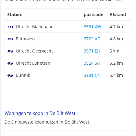
Station
postcode
Afstand
Utrecht Maliebaan
3581 XW
4.7 km
Bilthoven
3722 AD
4.8 km
Utrecht Overvecht
3571 EH
5 km
Utrecht Lunetten
3524 SH
5.2 km
Bunnik
3981 CN
5.4 km
Woningen te koop in De Bilt West
De 5 nieuwste koophuizen in De Bilt West.