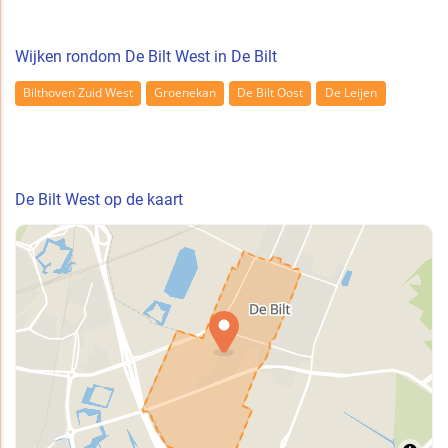
Wijken rondom De Bilt West in De Bilt
Bilthoven Zuid West
Groenekan
De Bilt Oost
De Leijen
De Bilt West op de kaart