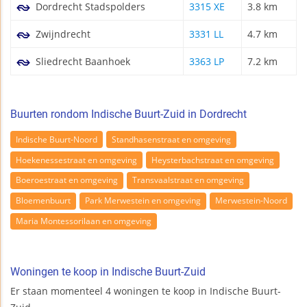
Dordrecht Stadspolders
3315 XE
3.8 km
Zwijndrecht
3331 LL
4.7 km
Sliedrecht Baanhoek
3363 LP
7.2 km
Buurten rondom Indische Buurt-Zuid in Dordrecht
Indische Buurt-Noord
Standhasenstraat en omgeving
Hoekenessestraat en omgeving
Heysterbachstraat en omgeving
Boeroestraat en omgeving
Transvaalstraat en omgeving
Bloemenbuurt
Park Merwestein en omgeving
Merwestein-Noord
Maria Montessorilaan en omgeving
Woningen te koop in Indische Buurt-Zuid
Er staan momenteel 4 woningen te koop in Indische Buurt-