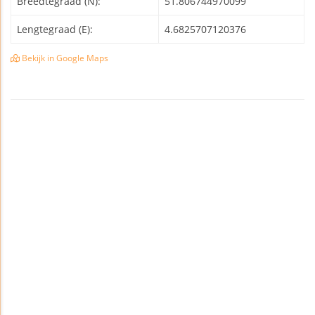
Breedtegraad (N):
51.806744970099
Lengtegraad (E):
4.6825707120376
Bekijk in Google Maps