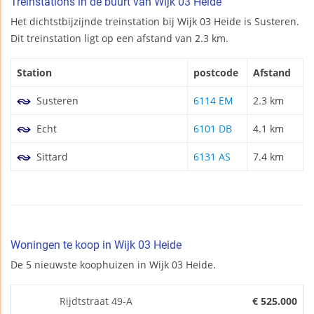
Treinstations in de buurt van Wijk 03 Heide
Het dichtstbijzijnde treinstation bij Wijk 03 Heide is Susteren.
Dit treinstation ligt op een afstand van 2.3 km.
Station
postcode
Afstand
Susteren
6114 EM
2.3 km
Echt
6101 DB
4.1 km
Sittard
6131 AS
7.4 km
Woningen te koop in Wijk 03 Heide
De 5 nieuwste koophuizen in Wijk 03 Heide.
Rijdtstraat 49-A
€ 525.000