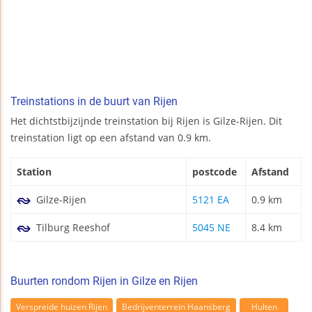
Treinstations in de buurt van Rijen
Het dichtstbijzijnde treinstation bij Rijen is Gilze-Rijen. Dit
treinstation ligt op een afstand van 0.9 km.
Station
postcode
Afstand
Gilze-Rijen
5121 EA
0.9 km
Tilburg Reeshof
5045 NE
8.4 km
Buurten rondom Rijen in Gilze en Rijen
Verspreide huizen Rijen
Bedrijventerrein Haansberg
Hulten