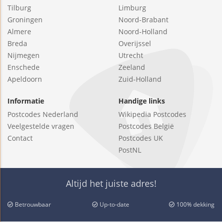
Tilburg
Limburg
Groningen
Noord-Brabant
Almere
Noord-Holland
Breda
Overijssel
Nijmegen
Utrecht
Enschede
Zeeland
Apeldoorn
Zuid-Holland
Informatie
Handige links
Postcodes Nederland
Wikipedia Postcodes
Veelgestelde vragen
Postcodes België
Contact
Postcodes UK
PostNL
Altijd het juiste adres!
Betrouwbaar
Up-to-date
100% dekking