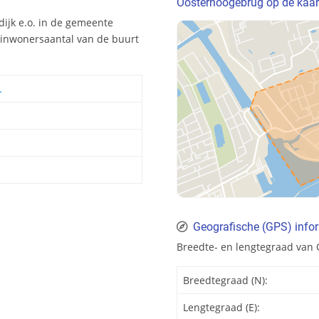
Oosterhoogebrug op de kaar
ijk e.o. in de gemeente
t inwonersaantal van de buurt
.
Geografische (GPS) info
Breedte- en lengtegraad van
Breedtegraad (N):
Lengtegraad (E):