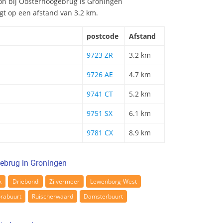
tion bij Oosterhoogebrug is Groningen
igt op een afstand van 3.2 km.
postcode
Afstand
9723 ZR
3.2 km
9726 AE
4.7 km
9741 CT
5.2 km
9751 SX
6.1 km
9781 CX
8.9 km
ebrug in Groningen
k
Driebond
Zilvermeer
Lewenborg-West
orabuurt
Ruischerwaard
Damsterbuurt