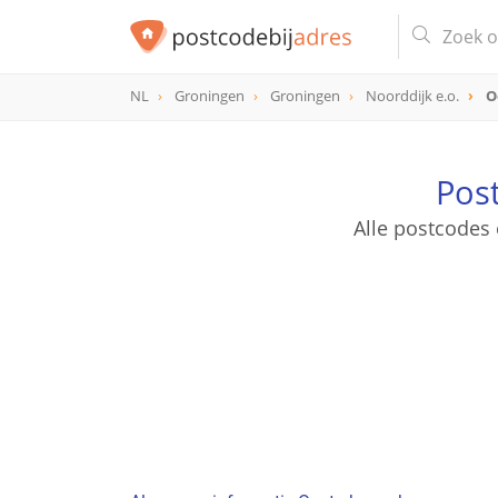
NL
Groningen
Groningen
Noorddijk e.o.
O
Pos
Alle postcodes