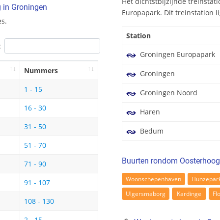
Het dichtstbijzijnde treinsta
g in Groningen
Europapark. Dit treinstation l
s.
Station
:
Groningen Europapark
Nummers
Groningen
1 - 15
Groningen Noord
16 - 30
Haren
31 - 50
Bedum
51 - 70
Buurten rondom Oosterhoog
71 - 90
Woonschepenhaven
Hunzepar
91 - 107
Ulgersmaborg
Kardinge
Fl
108 - 130
2 - 15