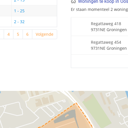
Woningen te koop in Oo
Er staan momenteel 2 woning
1 - 25
2 - 32
Regattaweg 418
9731NE Groningen
3
4
5
6
Volgende
Regattaweg 454
9731NE Groningen