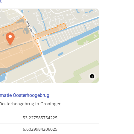
t
rmatie Oosterhoogebrug
 Oosterhoogebrug in Groningen
53.227585754225
6.6029984206025