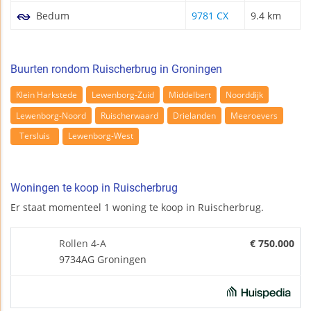
Bedum
9781 CX
9.4 km
Buurten rondom Ruischerbrug in Groningen
Klein Harkstede
Lewenborg-Zuid
Middelbert
Noorddijk
Lewenborg-Noord
Ruischerwaard
Drielanden
Meeroevers
Tersluis
Lewenborg-West
Woningen te koop in Ruischerbrug
Er staat momenteel 1 woning te koop in Ruischerbrug.
Rollen 4-A
€ 750.000
9734AG Groningen