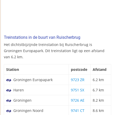
Treinstations in de buurt van Ruischerbrug
Het dichtstbijzijnde treinstation bij Ruischerbrug is
Groningen Europapark. Dit treinstation ligt op een afstand
van 6.2 km.
Station
postcode
Afstand
Groningen Europapark
9723 ZR
6.2 km
Haren
9751 SX
6.7 km
Groningen
9726 AE
8.2 km
Groningen Noord
9741 CT
8.6 km