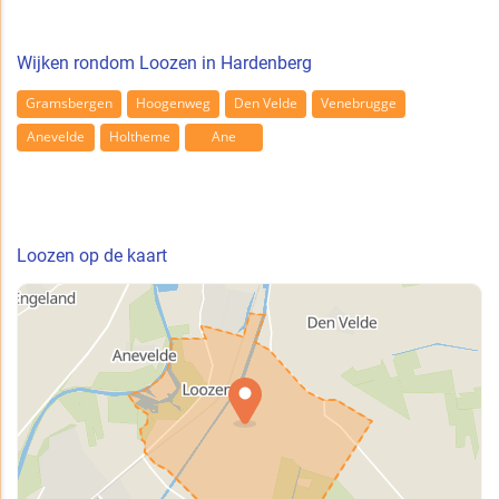
Wijken rondom Loozen in Hardenberg
Gramsbergen
Hoogenweg
Den Velde
Venebrugge
Anevelde
Holtheme
Ane
Loozen op de kaart