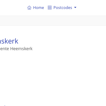
Home
Postcodes
mskerk
meente Heemskerk