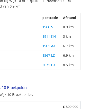
ion bij Wijk 10 Broekpolder is Heemskerk. Dit
nd van 0.9 km.
postcode
Afstand
1966 ST
0.9 km
1911 KN
3 km
1901 AA
6.7 km
1567 LZ
6.9 km
2071 CX
8.5 km
k 10 Broekpolder
Wijk 10 Broekpolder.
€ 800.000