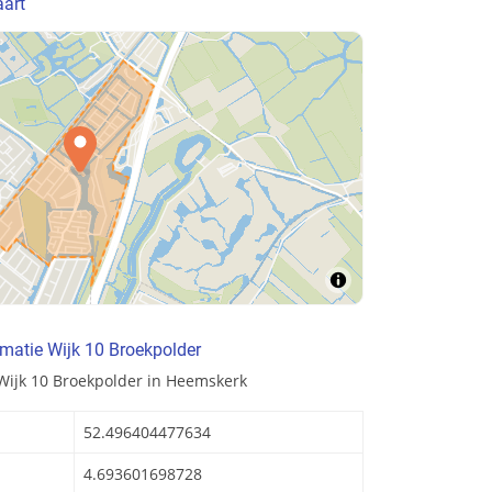
aart
matie Wijk 10 Broekpolder
Wijk 10 Broekpolder in Heemskerk
52.496404477634
4.693601698728