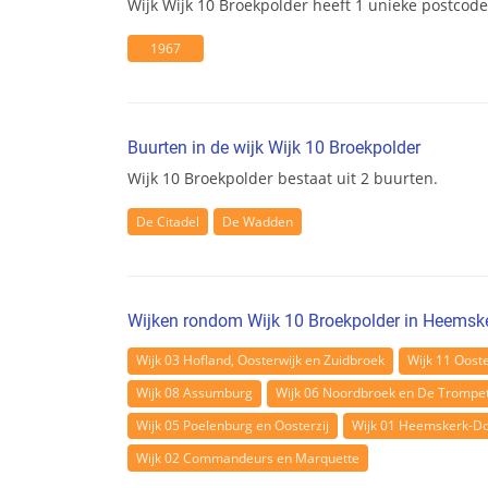
Wijk Wijk 10 Broekpolder heeft 1 unieke postco
1967
Buurten in de wijk Wijk 10 Broekpolder
Wijk 10 Broekpolder bestaat uit 2 buurten.
De Citadel
De Wadden
Wijken rondom Wijk 10 Broekpolder in Heemsk
Wijk 03 Hofland, Oosterwijk en Zuidbroek
Wijk 11 Oost
Wijk 08 Assumburg
Wijk 06 Noordbroek en De Trompe
Wijk 05 Poelenburg en Oosterzij
Wijk 01 Heemskerk-D
Wijk 02 Commandeurs en Marquette