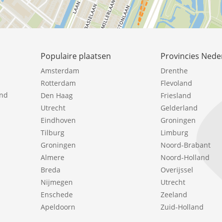
Populaire plaatsen
Provincies Nede
Amsterdam
Drenthe
Rotterdam
Flevoland
ind
Den Haag
Friesland
Utrecht
Gelderland
Eindhoven
Groningen
Tilburg
Limburg
Groningen
Noord-Brabant
Almere
Noord-Holland
Breda
Overijssel
Nijmegen
Utrecht
Enschede
Zeeland
Apeldoorn
Zuid-Holland