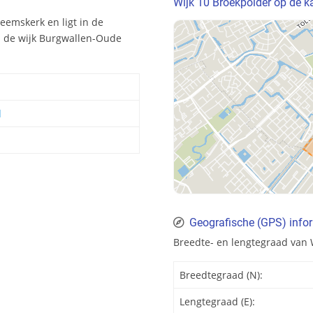
Wijk 10 Broekpolder op de k
eemskerk en ligt in de
n de wijk Burgwallen-Oude
d
Geografische (GPS) infor
Breedte- en lengtegraad van 
Breedtegraad (N):
Lengtegraad (E):