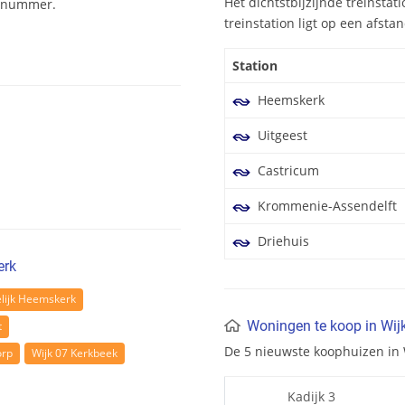
Het dichtstbijzijnde treinstat
denummer.
treinstation ligt op een afsta
Station
Heemskerk
Uitgeest
Castricum
Krommenie-Assendelft
Driehuis
erk
elijk Heemskerk
Woningen te koop in Wij
t
De 5 nieuwste koophuizen in 
orp
Wijk 07 Kerkbeek
Kadijk 3