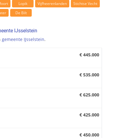
foort
Lopik
Vijfheerenlanden
Stichtse Vecht
ter
De Bilt
eente IJsselstein
n
gemeente IJsselstein
.
€ 445.000
€ 535.000
€ 625.000
€ 425.000
€ 450.000