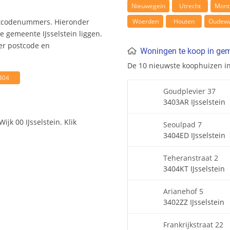
Nieuwegein
Utrecht
Mont
Woerden
Houten
Oudewa
ostcodenummers. Hieronder
 gemeente IJsselstein liggen.
er postcode en
Woningen te koop in gem
De 10 nieuwste koophuizen i
404
Goudplevier 37
3403AR IJsselstein
jk 00 IJsselstein. Klik
Seoulpad 7
3404ED IJsselstein
Teheranstraat 2
3404KT IJsselstein
Arianehof 5
3402ZZ IJsselstein
Frankrijkstraat 22