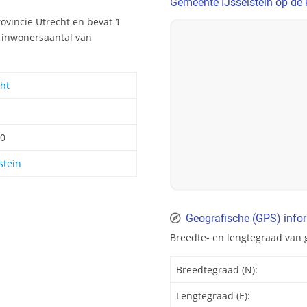
Gemeente IJsselstein op de 
ovincie Utrecht en bevat 1
t inwonersaantal van
ht
00
lstein
Geografische (GPS) infor
Breedte- en lengtegraad van 
Breedtegraad (N):
Lengtegraad (E):