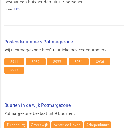
bestaat een huishouden uit 1.7 personen.
Bron:
CBS
Postcodenummers Potmargezone
Wijk Potmargezone heeft 6 unieke postcodenummers.
8911
8932
8933
8934
8936
8937
Buurten in de wijk Potmargezone
Potmargezone bestaat uit 9 buurten.
Tulpenburg
Oranjewijk
Achter de Hoven
Schepenbuurt