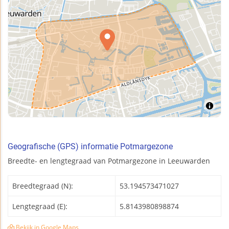
Geografische (GPS) informatie Potmargezone
Breedte- en lengtegraad van Potmargezone in Leeuwarden
Breedtegraad (N):
53.194573471027
Lengtegraad (E):
5.8143980898874
Bekijk in Google Maps