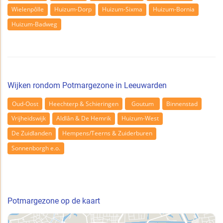
Wielenpôlle
Huizum-Dorp
Huizum-Sixma
Huizum-Bornia
Huizum-Badweg
Wijken rondom Potmargezone in Leeuwarden
Oud-Oost
Heechterp & Schieringen
Goutum
Binnenstad
Vrijheidswijk
Aldlân & De Hemrik
Huizum-West
De Zuidlanden
Hempens/Teerns & Zuiderburen
Sonnenborgh e.o.
Potmargezone op de kaart