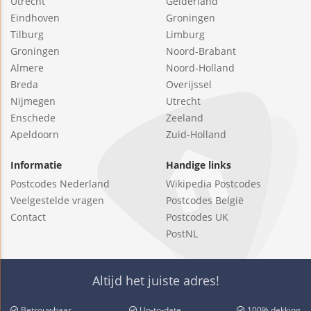
Utrecht
Gelderland
Eindhoven
Groningen
Tilburg
Limburg
Groningen
Noord-Brabant
Almere
Noord-Holland
Breda
Overijssel
Nijmegen
Utrecht
Enschede
Zeeland
Apeldoorn
Zuid-Holland
Informatie
Handige links
Postcodes Nederland
Wikipedia Postcodes
Veelgestelde vragen
Postcodes België
Contact
Postcodes UK
PostNL
Altijd het juiste adres!
Betrouwbaar
Up-to-date
100% dekking