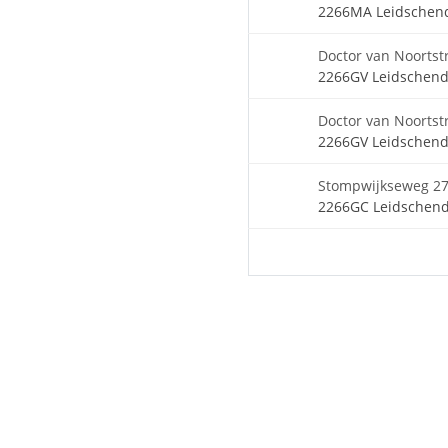
2266MA Leidsche
Doctor van Noortst
2266GV Leidschen
Doctor van Noortst
2266GV Leidschen
Stompwijkseweg 2
2266GC Leidschen