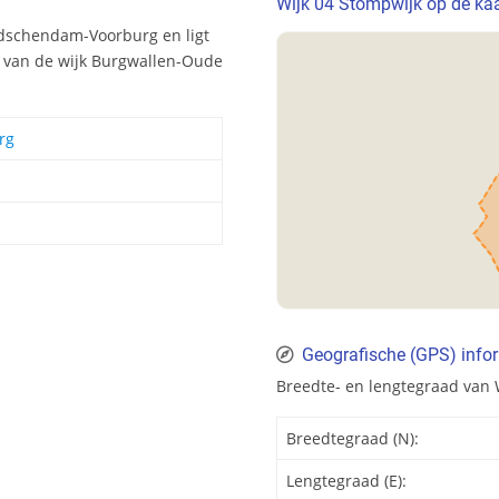
Wijk 04 Stompwijk op de kaa
idschendam-Voorburg en ligt
l van de wijk Burgwallen-Oude
rg
Geografische (GPS) info
Breedte- en lengtegraad van
Breedtegraad (N):
Lengtegraad (E):