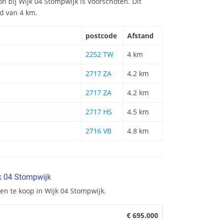
ion bij Wijk 04 Stompwijk is Voorschoten. Dit
nd van 4 km.
postcode
Afstand
2252 TW
4 km
2717 ZA
4.2 km
2717 ZA
4.2 km
2717 HS
4.5 km
2716 VB
4.8 km
k 04 Stompwijk
n te koop in Wijk 04 Stompwijk.
€ 695.000