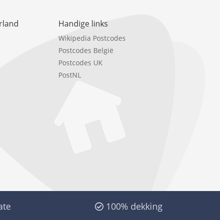
rland
Handige links
Wikipedia Postcodes
Postcodes België
Postcodes UK
PostNL
ate
100% dekking