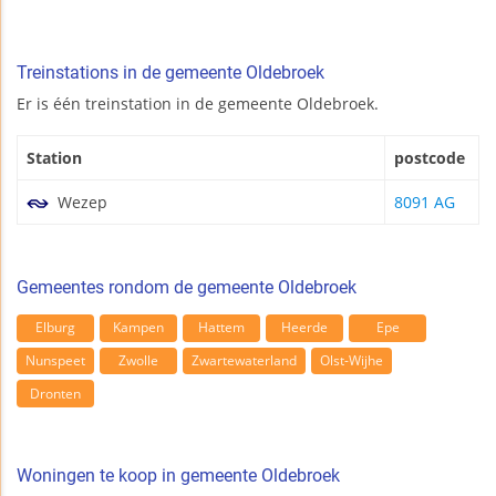
Treinstations in de gemeente Oldebroek
Er is één treinstation in de gemeente Oldebroek.
Station
postcode
Wezep
8091 AG
Gemeentes rondom de gemeente Oldebroek
Elburg
Kampen
Hattem
Heerde
Epe
Nunspeet
Zwolle
Zwartewaterland
Olst-Wijhe
Dronten
Woningen te koop in gemeente Oldebroek