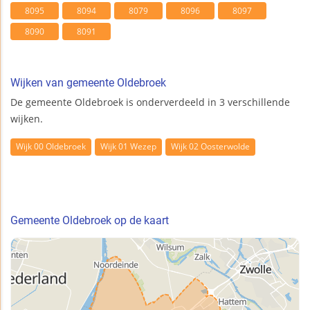
8095
8094
8079
8096
8097
8090
8091
Wijken van gemeente Oldebroek
De gemeente Oldebroek is onderverdeeld in 3 verschillende
wijken.
Wijk 00 Oldebroek
Wijk 01 Wezep
Wijk 02 Oosterwolde
Gemeente Oldebroek op de kaart