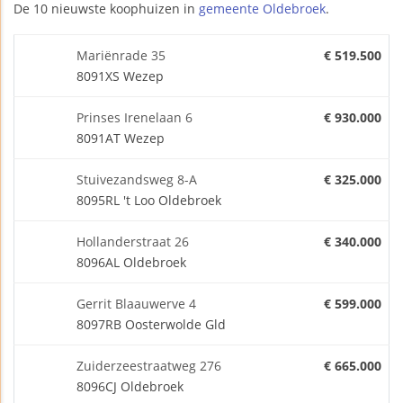
De 10 nieuwste koophuizen in
gemeente Oldebroek
.
Mariënrade 35
€ 519.500
8091XS Wezep
Prinses Irenelaan 6
€ 930.000
8091AT Wezep
Stuivezandsweg 8-A
€ 325.000
8095RL 't Loo Oldebroek
Hollanderstraat 26
€ 340.000
8096AL Oldebroek
Gerrit Blaauwerve 4
€ 599.000
8097RB Oosterwolde Gld
Zuiderzeestraatweg 276
€ 665.000
8096CJ Oldebroek