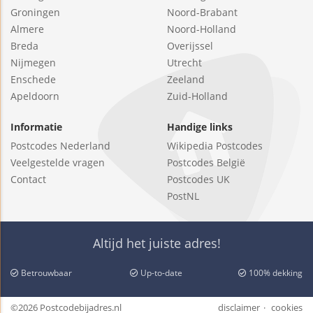
Groningen
Noord-Brabant
Almere
Noord-Holland
Breda
Overijssel
Nijmegen
Utrecht
Enschede
Zeeland
Apeldoorn
Zuid-Holland
Informatie
Handige links
Postcodes Nederland
Wikipedia Postcodes
Veelgestelde vragen
Postcodes België
Contact
Postcodes UK
PostNL
Altijd het juiste adres!
Betrouwbaar
Up-to-date
100% dekking
©2026 Postcodebijadres.nl
disclaimer
cookies