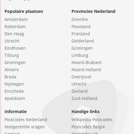
Populaire plaatsen
Provincies Nederland
Amsterdam
Drenthe
Rotterdam
Flevoland
Den Haag
Friesland
Utrecht
Gelderland
Eindhoven
Groningen
Tilburg
Limburg
Groningen
Noord-Brabant
Almere
Noord-Holland
Breda
Overijssel
Nijmegen
Utrecht
Enschede
Zeeland
Apeldoorn
Zuid-Holland
Informatie
Handige links
Postcodes Nederland
Wikipedia Postcodes
Veelgestelde vragen
Postcodes België
Contact
Postcodes UK