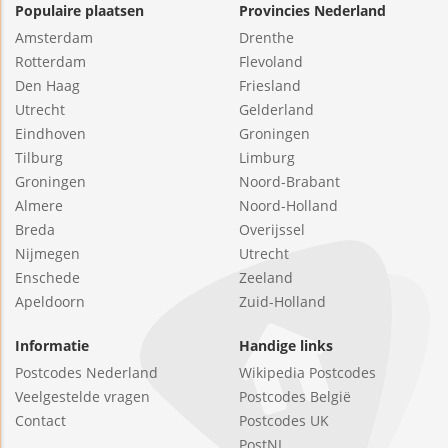
Populaire plaatsen
Provincies Nederland
Amsterdam
Drenthe
Rotterdam
Flevoland
Den Haag
Friesland
Utrecht
Gelderland
Eindhoven
Groningen
Tilburg
Limburg
Groningen
Noord-Brabant
Almere
Noord-Holland
Breda
Overijssel
Nijmegen
Utrecht
Enschede
Zeeland
Apeldoorn
Zuid-Holland
Informatie
Handige links
Postcodes Nederland
Wikipedia Postcodes
Veelgestelde vragen
Postcodes België
Contact
Postcodes UK
PostNL