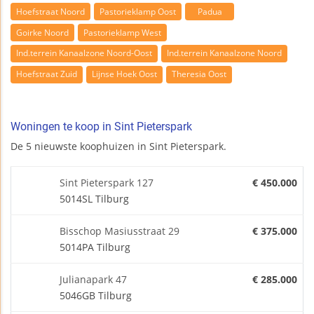
Hoefstraat Noord
Pastorieklamp Oost
Padua
Goirke Noord
Pastorieklamp West
Ind.terrein Kanaalzone Noord-Oost
Ind.terrein Kanaalzone Noord
Hoefstraat Zuid
Lijnse Hoek Oost
Theresia Oost
Woningen te koop in Sint Pieterspark
De 5 nieuwste koophuizen in Sint Pieterspark.
Sint Pieterspark 127
€ 450.000
5014SL Tilburg
Bisschop Masiusstraat 29
€ 375.000
5014PA Tilburg
Julianapark 47
€ 285.000
5046GB Tilburg