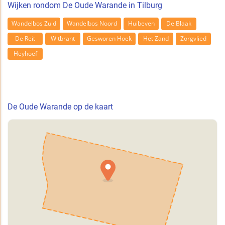
Wijken rondom De Oude Warande in Tilburg
Wandelbos Zuid
Wandelbos Noord
Huibeven
De Blaak
De Reit
Witbrant
Gesworen Hoek
Het Zand
Zorgvlied
Heyhoef
De Oude Warande op de kaart