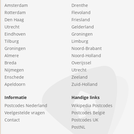
Amsterdam
Drenthe
Rotterdam
Flevoland
Den Haag
Friesland
Utrecht
Gelderland
Eindhoven
Groningen
Tilburg
Limburg
Groningen
Noord-Brabant
Almere
Noord-Holland
Breda
Overijssel
Nijmegen
Utrecht
Enschede
Zeeland
Apeldoorn
Zuid-Holland
Informatie
Handige links
Postcodes Nederland
Wikipedia Postcodes
Veelgestelde vragen
Postcodes België
Contact
Postcodes UK
PostNL