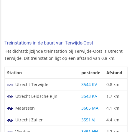
Treinstations in de buurt van Terwijde-Oost
Het dichtstbijzijnde treinstation bij Terwijde-Oost is Utrecht
Terwijde. Dit treinstation ligt op een afstand van 0.8 km.
Station
postcode
Afstand
Utrecht Terwijde
3544 KV
0.8 km
Utrecht Leidsche Rijn
3543 KA
1.7 km
Maarssen
3605 MA
4.1 km
Utrecht Zuilen
3551 VJ
4.4 km
Vleuten
3451 HH
4.7 km