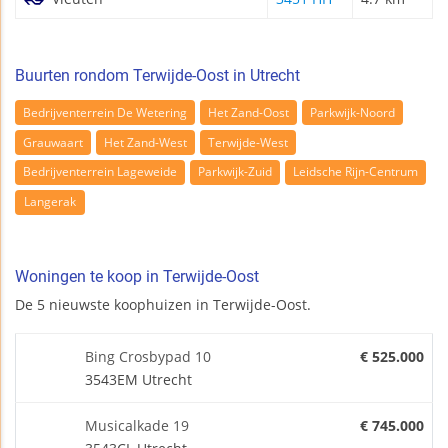
Buurten rondom Terwijde-Oost in Utrecht
Bedrijventerrein De Wetering
Het Zand-Oost
Parkwijk-Noord
Grauwaart
Het Zand-West
Terwijde-West
Bedrijventerrein Lageweide
Parkwijk-Zuid
Leidsche Rijn-Centrum
Langerak
Woningen te koop in Terwijde-Oost
De 5 nieuwste koophuizen in Terwijde-Oost.
Bing Crosbypad 10
€ 525.000
3543EM Utrecht
Musicalkade 19
€ 745.000