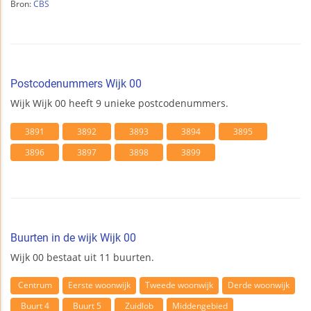
Bron:
CBS
Postcodenummers Wijk 00
Wijk Wijk 00 heeft 9 unieke postcodenummers.
3891
3892
3893
3894
3895
3896
3897
3898
3899
Buurten in de wijk Wijk 00
Wijk 00 bestaat uit 11 buurten.
Centrum
Eerste woonwijk
Tweede woonwijk
Derde woonwijk
Buurt 4
Buurt 5
Zuidlob
Middengebied