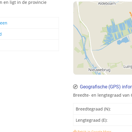
 en ligt in de provincie
veen
d
Geografische (GPS) infor
Breedte- en lengtegraad van 
Breedtegraad (N):
Lengtegraad (E):
Bekijk in Google Maps