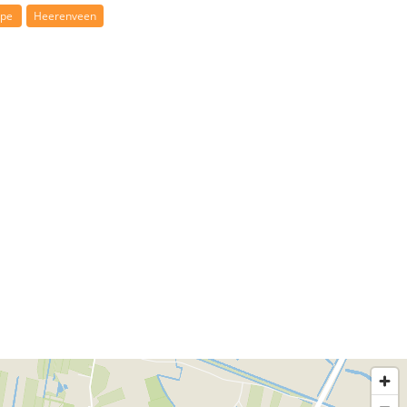
ipe
Heerenveen