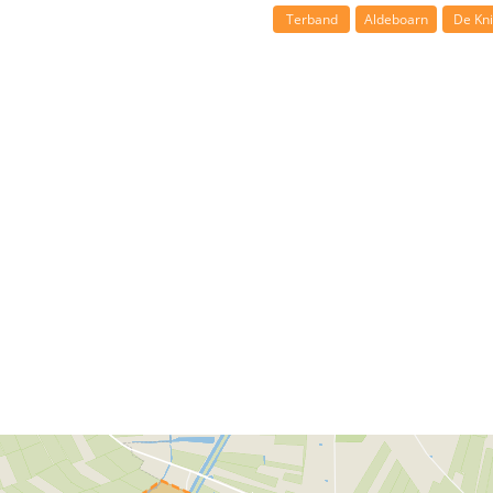
Terband
Aldeboarn
De Kn