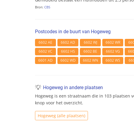
Bron:
CBS
Postcodes in de buurt van Hogeweg
6602 AE
6602 AD
6602 WJ
6602 WR
66
6602 VC
6602 HS
6602 BE
6602 VG
66
6601 AD
6602 WD
6602 WN
6602 WS
66
Hogeweg in andere plaatsen
Hogeweg is een straatnaam die in 103 plaatsen v
knop voor het overzicht.
Hogeweg (alle plaatsen)