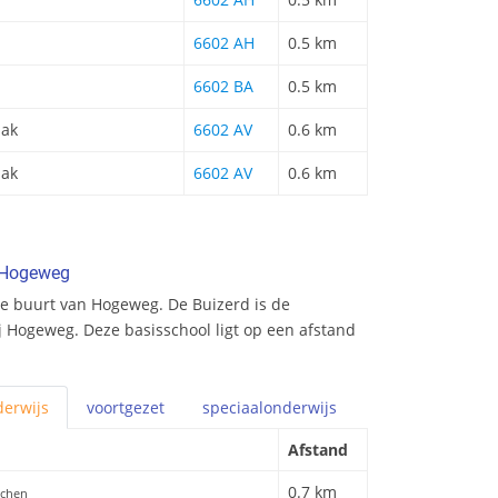
6602 AH
0.5 km
6602 BA
0.5 km
aak
6602 AV
0.6 km
aak
6602 AV
0.6 km
n Hogeweg
e buurt van Hogeweg. De Buizerd is de
ij Hogeweg. Deze basisschool ligt op een afstand
erwijs
voortgezet
speciaal
onderwijs
Afstand
0.7 km
jchen