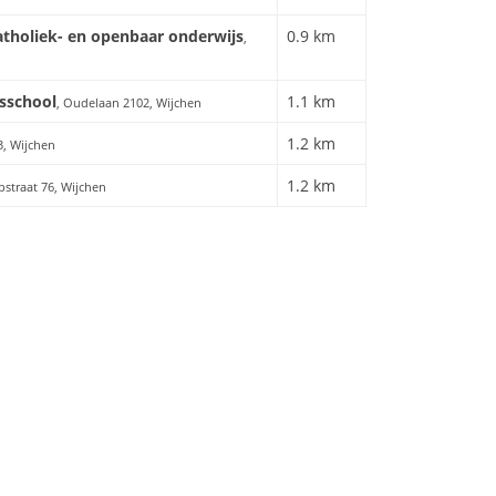
katholiek- en openbaar onderwijs
0.9 km
,
sschool
1.1 km
, Oudelaan 2102, Wijchen
1.2 km
3, Wijchen
1.2 km
straat 76, Wijchen