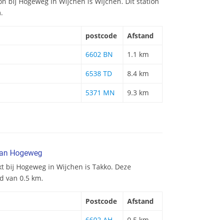
ion bij Hogeweg in Wijchen is Wijchen. Dit station
.
postcode
Afstand
6602 BN
1.1 km
6538 TD
8.4 km
5371 MN
9.3 km
 van Hogeweg
t bij Hogeweg in Wijchen is Takko. Deze
d van 0.5 km.
Postcode
Afstand
6602 AH
0.5 km