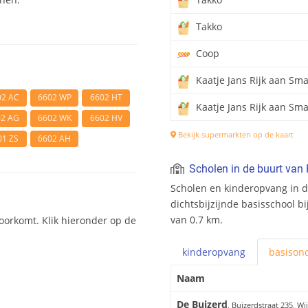
Takko
Coop
Kaatje Jans Rijk aan Sm
02 AC
6602 WP
6602 HT
Kaatje Jans Rijk aan Sm
02 AG
6602 WK
6602 HV
Bekijk supermarkten op de kaart
01 ZS
6602 AH
Scholen in de buurt va
Scholen en kinderopvang in d
dichtsbijzijnde basisschool b
van 0.7 km.
oorkomt. Klik hieronder op de
kinderopvang
basis
ond
Naam
De Buizerd
, Buizerdstraat 235, Wi