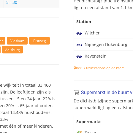
Het dichtstbijzijnde treinstat
5 - 30
ligt op een afstand van 1.1 km
Station
Wijchen
er
Vlaskam
Elstweg
Nijmegen Dukenburg
Aalsburg
Ravenstein
Bekijk treinstations op de kaart
 wijk telt in totaal 33.460
n. De leeftijden zijn als
Supermarkt in de buurt
 tussen 15 en 24 jaar, 22% is
De dichtstbijzijnde supermark
en 20% is 65 jaar of ouder.
supermarkt ligt op een afstan
otaal 14.435 huishoudens.
 33%
Supermarkt
et één of meer kinderen.
onen.
Takko