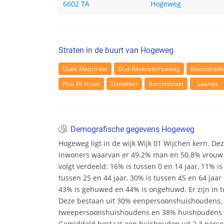
6602 TA
Hogeweg
Straten in de buurt van Hogeweg
Oude Klapstraat
Oud-Ravensteinseweg
Kloosterakk
Pius XII straat
Tienakker
Burchtstraat
Laantje
Demografische gegevens Hogeweg
Hogeweg ligt in de wijk Wijk 01 Wijchen kern. Deze
inwoners waarvan er 49.2% man en 50.8% vrouw zij
volgt verdeeld: 16% is tussen 0 en 14 jaar, 11% is
tussen 25 en 44 jaar, 30% is tussen 45 en 64 jaar 
43% is gehuwed en 44% is ongehuwd. Er zijn in t
Deze bestaan uit 30% eenpersoonshuishoudens,
tweepersoonshuishoudens en 38% huishoudens m
Gemiddeld bestaat een huishouden uit 2.3 pers