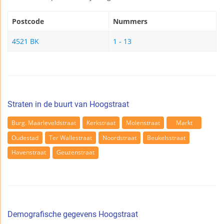
Postcode
Nummers
4521 BK
1 - 13
Straten in de buurt van Hoogstraat
Burg. Maarleveldstraat
Kerkstraat
Molenstraat
Markt
Oudestad
Ter Wallestraat
Noordstraat
Beukelsstraat
Havenstraat
Geuzenstraat
Demografische gegevens Hoogstraat