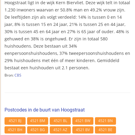
Hoogstraat ligt in de wijk Kern Biervliet. Deze wijk telt in totaal
1.230 inwoners waarvan er 50.8% man en 49.2% vrouw zijn.
De leeftijden zijn als volgt verdeeld: 14% is tussen 0 en 14
jaar, 8% is tussen 15 en 24 jaar, 21% is tussen 25 en 44 jaar,
30% is tussen 45 en 64 jaar en 27% is 65 jaar of ouder. 48% is
gehuwed en 38% is ongehuwd. Er zijn in totaal 580
huishoudens. Deze bestaan uit 34%
eenpersoonshuishoudens, 37% tweepersoonshuishoudens en
29% huishoudens met één of meer kinderen. Gemiddeld
bestaat een huishouden uit 2.1 personen.
Bron:
CBS
Postcodes in de buurt van Hoogstraat
4521 BJ
4521 BM
4521 BL
4521 BW
4521 BN
4521 BH
4521 BG
4521 AZ
4521 BV
4521 BE