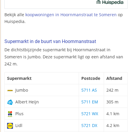
Bekijk alle
koopwoningen in Hoornmanstraat te Someren
op
Huispedia.
Supermarkt in de buurt van Hoornmanstraat
De dichtstbijzijnde supermarkt bij Hoornmanstraat in
Someren is Jumbo. Deze supermarkt ligt op een afstand van
242 m.
Supermarkt
Postcode
Afstand
Jumbo
5711 AS
242 m
Albert Heijn
5711 EM
305 m
Plus
5721 WX
4.1 km
Lidl
5721 DX
4.2 km