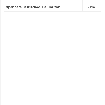
Openbare Basisschool De Horizon
3.2 km