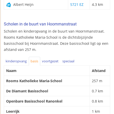
Albert Heijn
5721 EZ
4.3 km
Scholen in de buurt van Hoornmanstraat
Scholen en kinderopvang in de buurt van Hoornmanstraat.
Rooms Katholieke Maria-School is de dichtsbijzijnde
basisschool bij Hoornmanstraat. Deze basisschool ligt op een
afstand van 257 m.
kinderopvang
basis
voortgezet
speciaal
Naam
Afstand
Rooms Katholieke Maria-School
257 m
De Diamant Basisschool
0.7 km
Openbare Basisschool Ranonkel
0.8 km
Leerrijk
1 km