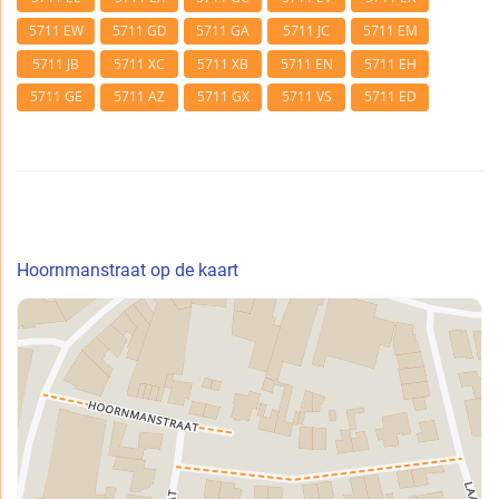
5711 EW
5711 GD
5711 GA
5711 JC
5711 EM
5711 JB
5711 XC
5711 XB
5711 EN
5711 EH
5711 GE
5711 AZ
5711 GX
5711 VS
5711 ED
Hoornmanstraat op de kaart