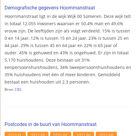
Demografische gegevens Hoornmanstraat
Hoornmanstraat ligt in de wijk Wijk 00 Someren. Deze wijk telt
in totaal 12.055 inwoners waarvan er 50.4% man en 49.6%
vrouw zijn. De leeftijden zijn als volgt verdeeld: 15% is tussen
0 en 14 jaar, 12% is tussen 15 en 24 jaar, 23% is tussen 25 en
44 jaar, 29% is tussen 45 en 64 jaar en 22% is 65 jaar of
ouder. 45% is gehuwed en 43% is ongehuwd. Er zijn in totaal
5.170 huishoudens. Deze bestaan uit 31%
eenpersoonshuishoudens, 34% tweepersoonshuishoudens en
35% huishoudens met één of meer kinderen. Gemiddeld
bestaat een huishouden uit 2.3 personen.
Bron:
CBS
Postcodes in de buurt van Hoornmanstraat
5711 EL
5711 EX
5711 GC
5711 EV
5711 EK