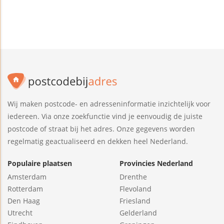
Wij maken postcode- en adresseninformatie inzichtelijk voor
iedereen. Via onze zoekfunctie vind je eenvoudig de juiste
postcode of straat bij het adres. Onze gegevens worden
regelmatig geactualiseerd en dekken heel Nederland.
Populaire plaatsen
Provincies Nederland
Amsterdam
Drenthe
Rotterdam
Flevoland
Den Haag
Friesland
Utrecht
Gelderland