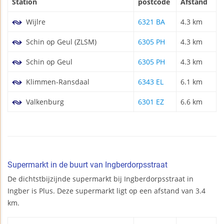
Station
postcode
Afstand
Wijlre
6321 BA
4.3 km
Schin op Geul (ZLSM)
6305 PH
4.3 km
Schin op Geul
6305 PH
4.3 km
Klimmen-Ransdaal
6343 EL
6.1 km
Valkenburg
6301 EZ
6.6 km
Supermarkt in de buurt van Ingberdorpsstraat
De dichtstbijzijnde supermarkt bij Ingberdorpsstraat in
Ingber is Plus. Deze supermarkt ligt op een afstand van 3.4
km.