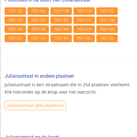
7651 CX
7651 EA
7651 CW
7651 CN
7651 EC
7651 CR
7651 EH
7651 EG
7651 CP
7651 CM
7651 ED
7651 EK
7651 NA
7651 CV
7651 NG
7651 EE
7651 CH
7651 EV
7651 NC
7651 EL
Julianastraat in andere plaatsen
Julianastraat is een straatnaam die in 254 plaatsen voorkomt.
Klik hieronder op de knop voor het overzicht.
Julianastraat (alle plaatsen)