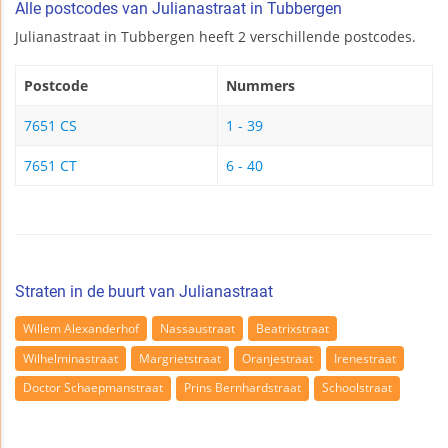
Alle postcodes van Julianastraat in Tubbergen
Julianastraat in Tubbergen heeft 2 verschillende postcodes.
Postcode
Nummers
7651 CS
1 - 39
7651 CT
6 - 40
Straten in de buurt van Julianastraat
Willem Alexanderhof
Nassaustraat
Beatrixstraat
Wilhelminastraat
Margrietstraat
Oranjestraat
Irenestraat
Doctor Schaepmanstraat
Prins Bernhardstraat
Schoolstraat