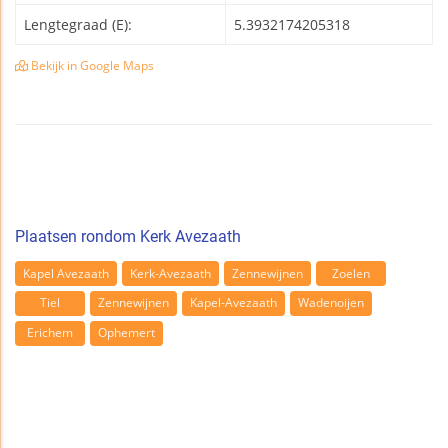
Lengtegraad (E):
5.3932174205318
Bekijk in Google Maps
Plaatsen rondom Kerk Avezaath
Kapel Avezaath
Kerk-Avezaath
Zennewijnen
Zoelen
Tiel
Zennewijnen
Kapel-Avezaath
Wadenoijen
Erichem
Ophemert