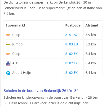
De dichtstbijzijnde supermarkt bij Berkendijk 26 - 30 in
Lemelerveld is Coop. Deze supermarkt ligt op een afstand van
3.9 km.
Supermarkt
Postcode
Afstand
Coop
8151 AZ
3.9 km
Jumbo
8103 EB
5.2 km
Coop
8102 EX
6.4 km
ALDI
8102 EX
6.4 km
Albert Heijn
8102 EX
6.4 km
Scholen in de buurt van Berkendijk 26 t/m 30
Scholen en kinderopvang in de buurt van Berkendijk 26 t/m
30. Basisschool H Hart voor Jezus is de dichtsbijzijnde