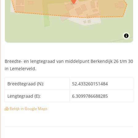
Breedte- en lengtegraad van middelpunt Berkendijk 26 t/m 30
in Lemelerveld.
Breedtegraad (N):
52.433260151484
Lengtegraad (E):
6.3099786688285
Bekijk in Google Maps