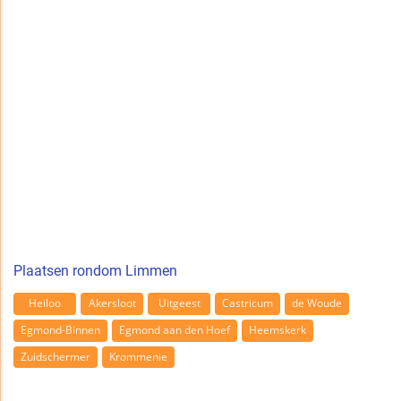
Plaatsen rondom Limmen
Heiloo
Akersloot
Uitgeest
Castricum
de Woude
Egmond-Binnen
Egmond aan den Hoef
Heemskerk
Zuidschermer
Krommenie