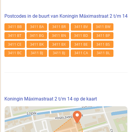
Postcodes in de buurt van Koningin Máximastraat 2 t/m 14
3411 BB
3411 BA
3411 BR
3411 BV
3411 BW
3411 BT
3411 BG
3411 BN
3411 BD
3411 BP
3411 CE
3411 BK
3411 BX
3411 BE
3411 BS
3411 BC
3411 BJ
3411 BJ
3411 CA
3411 BL
Koningin Máximastraat 2 t/m 14 op de kaart