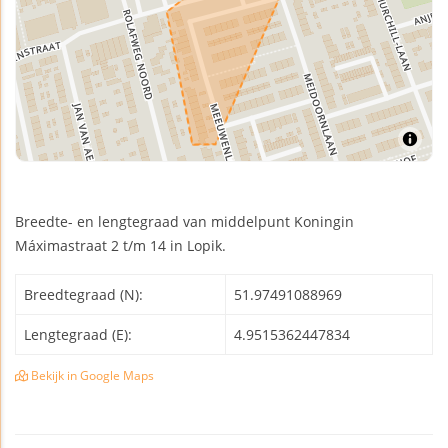
Breedte- en lengtegraad van middelpunt Koningin
Máximastraat 2 t/m 14 in Lopik.
Breedtegraad (N):
51.97491088969
Lengtegraad (E):
4.9515362447834
Bekijk in Google Maps