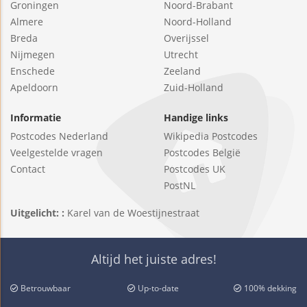
Groningen
Noord-Brabant
Almere
Noord-Holland
Breda
Overijssel
Nijmegen
Utrecht
Enschede
Zeeland
Apeldoorn
Zuid-Holland
Informatie
Handige links
Postcodes Nederland
Wikipedia Postcodes
Veelgestelde vragen
Postcodes België
Contact
Postcodes UK
PostNL
Uitgelicht: :
Karel van de Woestijnestraat
Altijd het juiste adres!
Betrouwbaar
Up-to-date
100% dekking