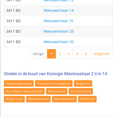
3411 BD
Meeuwenlaan 14
3411 BD
Meeuwenlaan 31
3411 BD
Meeuwenlaan 33
3411 BD
Meeuwenlaan 35
Vorige
1
2
3
4
5
Volgende
Straten in de buurt van Koningin Máximastraat 2 t/m 14
Vogelzangsekade
President Kennedylaan
Reigerhof
Kon Willem-Alexanderpln
Merelstraat
Churchill-laan
Wilgestraat
Meidoornlaan
Meeuwenlaan
Achterom