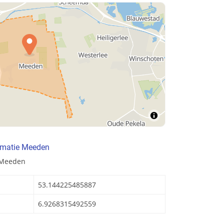
rmatie Meeden
 Meeden
53.144225485887
6.9268315492559