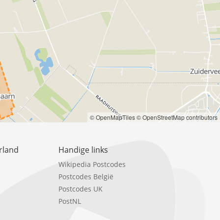
© OpenMapTiles
© OpenStreetMap contributors
rland
Handige links
Wikipedia Postcodes
Postcodes België
Postcodes UK
PostNL