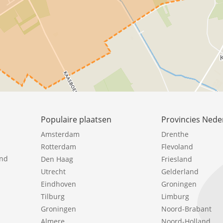
Populaire plaatsen
Provincies Nede
Amsterdam
Drenthe
Rotterdam
Flevoland
ind
Den Haag
Friesland
Utrecht
Gelderland
Eindhoven
Groningen
Tilburg
Limburg
Groningen
Noord-Brabant
Almere
Noord-Holland