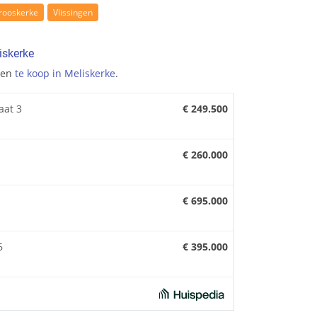
rooskerke
Vlissingen
iskerke
gen
te koop in Meliskerke
.
aat 3
€ 249.500
€ 260.000
€ 695.000
6
€ 395.000