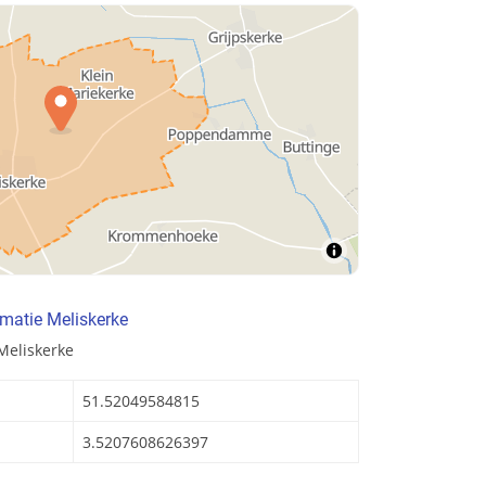
matie Meliskerke
Meliskerke
51.52049584815
3.5207608626397