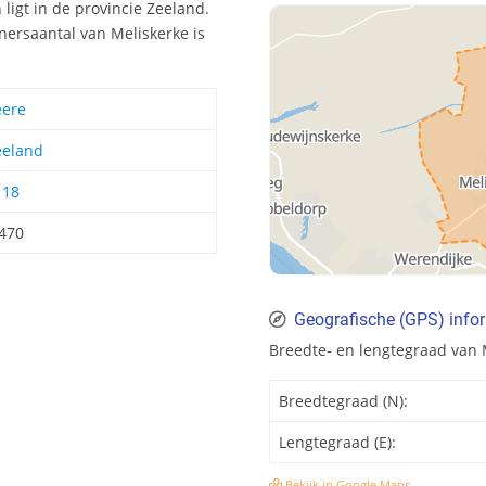
ligt in de provincie Zeeland.
ersaantal van Meliskerke is
eere
eeland
118
.470
Geografische (GPS) infor
Breedte- en lengtegraad van 
Breedtegraad (N):
Lengtegraad (E):
Bekijk in Google Maps