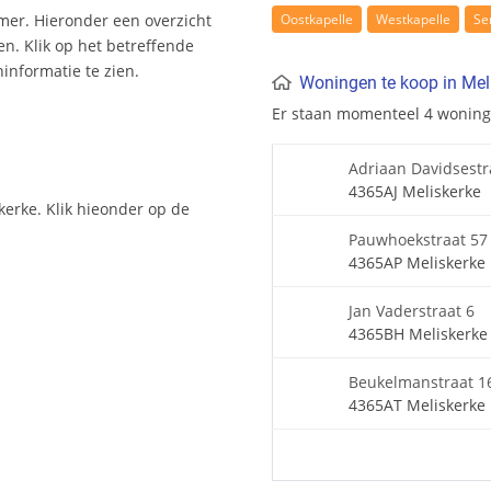
Oostkapelle
Westkapelle
Se
mer. Hieronder een overzicht
n. Klik op het betreffende
nformatie te zien.
Woningen te koop in Mel
Er staan momenteel 4 wonin
Adriaan Davidsestr
4365AJ Meliskerke
kerke. Klik hieonder op de
Pauwhoekstraat 57
4365AP Meliskerke
Jan Vaderstraat 6
4365BH Meliskerke
Beukelmanstraat 1
4365AT Meliskerke