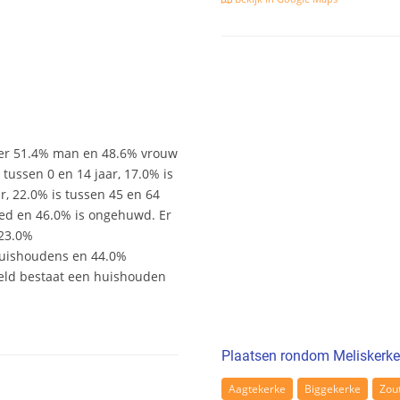
n er 51.4% man en 48.6% vrouw
s tussen 0 en 14 jaar, 17.0% is
ar, 22.0% is tussen 45 en 64
wed en 46.0% is ongehuwd. Er
 23.0%
uishoudens en 44.0%
eld bestaat een huishouden
Plaatsen rondom Meliskerke
Aagtekerke
Biggekerke
Zou