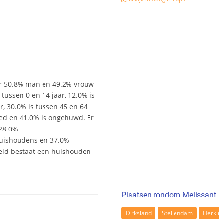
 er 50.8% man en 49.2% vrouw
s tussen 0 en 14 jaar, 12.0% is
ar, 30.0% is tussen 45 en 64
wed en 41.0% is ongehuwd. Er
 28.0%
uishoudens en 37.0%
eld bestaat een huishouden
Plaatsen rondom Melissant
Dirksland
Stellendam
Herki