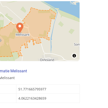
matie Melissant
Melissant
51.771665795977
4.0622163428659