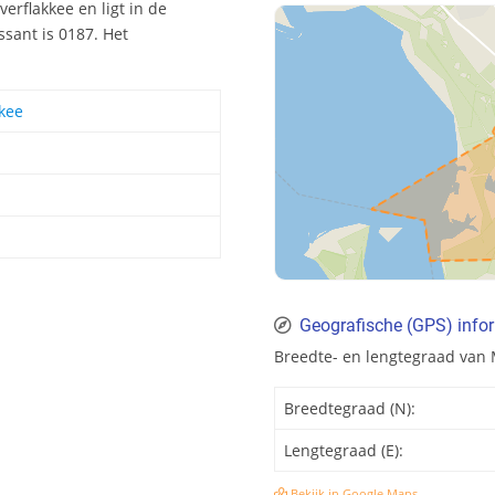
erflakkee en ligt in de
sant is 0187. Het
kee
Geografische (GPS) infor
Breedte- en lengtegraad van 
Breedtegraad (N):
Lengtegraad (E):
Bekijk in Google Maps