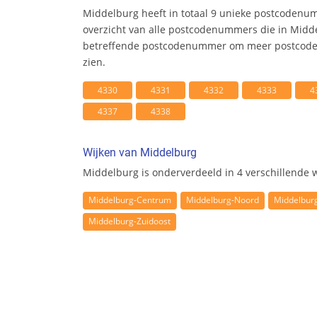
Middelburg heeft in totaal 9 unieke postcodenu
overzicht van alle postcodenummers die in Middel
betreffende postcodenummer om meer postcode 
zien.
4330
4331
4332
4333
4
4337
4338
Wijken van Middelburg
Middelburg is onderverdeeld in 4 verschillende w
Middelburg-Centrum
Middelburg-Noord
Middelbur
Middelburg-Zuidoost