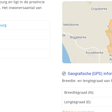
rg en ligt in de provincie
. Het inwonersaantal van
burg
d
Geografische (GPS) info
Breedte- en lengtegraad van
Breedtegraad (N):
Lengtegraad (E):
Bekijk in Google Maps