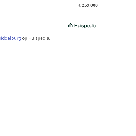
€ 259.000
g
Middelburg
op Huispedia.