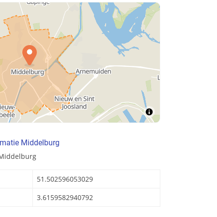
rmatie Middelburg
 Middelburg
51.502596053029
3.6159582940792