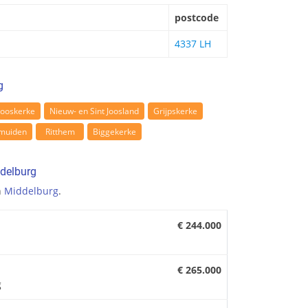
postcode
4337 LH
g
rooskerke
Nieuw- en Sint Joosland
Grijpskerke
muiden
Ritthem
Biggekerke
delburg
n
Middelburg
.
€ 244.000
€ 265.000
g