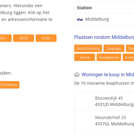
mmers. Hieronder een
Station
burg liggen. Klik op het
Middelburg
en adresseninformatie te
Plaatsen rondom Middelbur
334
4335
4336
Oost-Souburg
Gapinge
Se
Veere
Koudekerke
Arne
ijken.
Woningen te koop in Mid
De 10 nieuwste koophuizen i
g-Zuidwest
Blauwedijk 45
4331JD Middelburg
Meanderhof 29
4337GL Middelbur