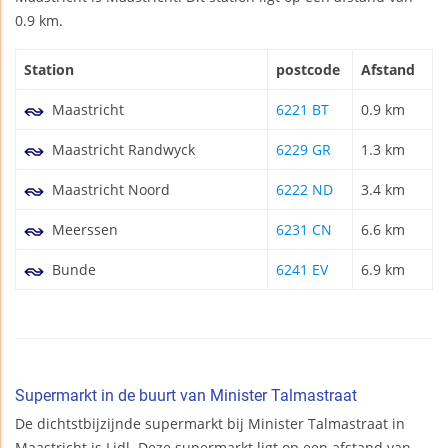
0.9 km.
Station
postcode
Afstand
Maastricht
6221 BT
0.9 km
Maastricht Randwyck
6229 GR
1.3 km
Maastricht Noord
6222 ND
3.4 km
Meerssen
6231 CN
6.6 km
Bunde
6241 EV
6.9 km
Supermarkt in de buurt van Minister Talmastraat
De dichtstbijzijnde supermarkt bij Minister Talmastraat in
Maastricht is Lidl. Deze supermarkt ligt op een afstand van