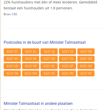
22% huishoudens met één of meer kinderen. Gemiddeld
bestaat een huishouden uit 1.8 personen.
Bron:
CBS
Postcodes in de buurt van Minister Talmastraat
6221 ST
6221 VL
6221 VJ
6221 SV
6221 SR
6221 VH
6221 VK
6221 VG
6221 TA
6221 SG
6221 VD
6221 VR
6221 VC
6221 SP
6221 GK
6221 SK
6221 SW
6221 VS
6221 VV
6221 VT
Minister Talmastraat in andere plaatsen