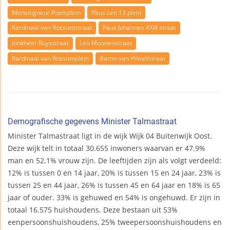
Monseigneur Poelsplein
Paus Leo 13 plein
Kardinaal van Rossumstraat
Paus Johannes XXIII straat
Jonkheer Ruysstraat
Leo Moonenstraat
Kardinaal van Rossumplein
Baron van Hövellstraat
Demografische gegevens Minister Talmastraat
Minister Talmastraat ligt in de wijk Wijk 04 Buitenwijk Oost.
Deze wijk telt in totaal 30.655 inwoners waarvan er 47.9%
man en 52.1% vrouw zijn. De leeftijden zijn als volgt verdeeld:
12% is tussen 0 en 14 jaar, 20% is tussen 15 en 24 jaar, 23% is
tussen 25 en 44 jaar, 26% is tussen 45 en 64 jaar en 18% is 65
jaar of ouder. 33% is gehuwed en 54% is ongehuwd. Er zijn in
totaal 16.575 huishoudens. Deze bestaan uit 53%
eenpersoonshuishoudens, 25% tweepersoonshuishoudens en