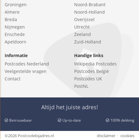
Groningen
Noord-Brabant
Almere
Noord-Holland
Breda
Overijssel
Nijmegen
Utrecht
Enschede
Zeeland
Apeldoorn
Zuid-Holland
Informatie
Handige links
Postcodes Nederland
Wikipedia Postcodes
Veelgestelde vragen
Postcodes België
Contact
Postcodes UK
PostNL
Altijd het juiste adres!
Betrouwbaar
Up-to-date
100% dekking
©2026 Postcodebijadres.nl
disclaimer
cookies