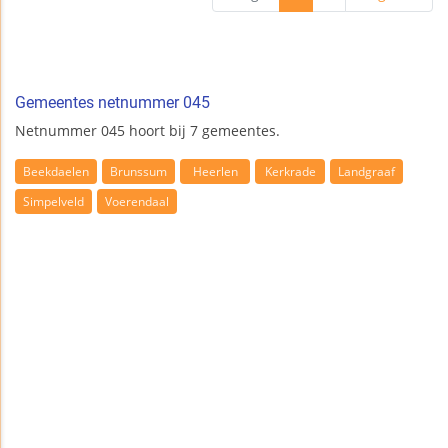
Gemeentes netnummer 045
Netnummer 045 hoort bij 7 gemeentes.
Beekdaelen
Brunssum
Heerlen
Kerkrade
Landgraaf
Simpelveld
Voerendaal