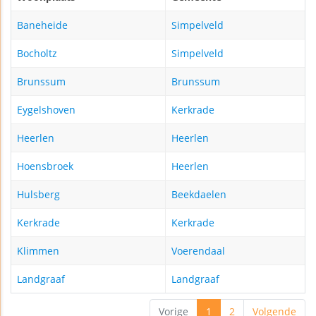
Baneheide
Simpelveld
Bocholtz
Simpelveld
Brunssum
Brunssum
Eygelshoven
Kerkrade
Heerlen
Heerlen
Hoensbroek
Heerlen
Hulsberg
Beekdaelen
Kerkrade
Kerkrade
Klimmen
Voerendaal
Landgraaf
Landgraaf
Vorige
1
2
Volgende