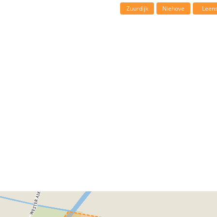
Zuurdijk
Niehove
Leen