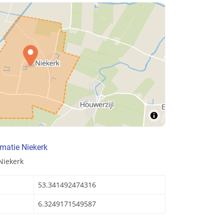
matie Niekerk
Niekerk
53.341492474316
6.3249171549587