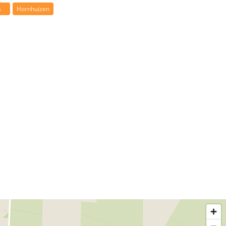
s
Hornhuizen