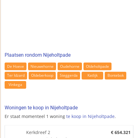
Plaatsen rondom Nijeholtpade
De Hoeve
Nieuwehorne
Oudehorne
Oldeholtpade
Ter Idzard
Oldeberkoop
Steggerda
Katlijk
Bontebok
Vinkega
Woningen te koop in Nijeholtpade
Er staat momenteel 1 woning
te koop in Nijeholtpade
.
Kerkdreef 2
€ 654.321