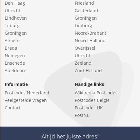
Den Haag
Friesland
Utrecht
Gelderland
Eindhoven
Groningen
Tilburg
Limburg
Groningen
Noord-Brabant
Almere
Noord-Holland
Breda
Overijssel
Nijmegen
Utrecht
Enschede
Zeeland
Apeldoorn
Zuid-Holland
Informatie
Handige links
Postcodes Nederland
Wikipedia Postcodes
Veelgestelde vragen
Postcodes België
Contact
Postcodes UK
PostNL
Altijd het juiste adres!