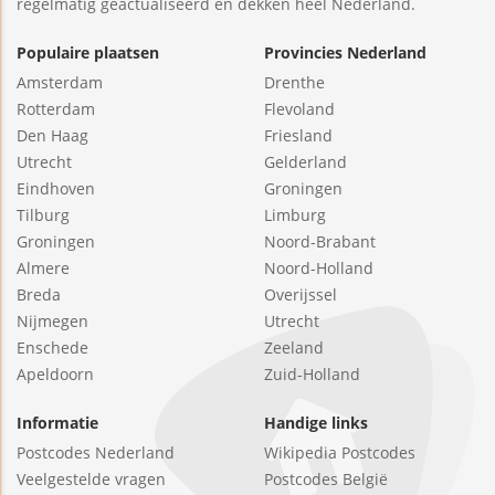
regelmatig geactualiseerd en dekken heel Nederland.
Populaire plaatsen
Provincies Nederland
Amsterdam
Drenthe
Rotterdam
Flevoland
Den Haag
Friesland
Utrecht
Gelderland
Eindhoven
Groningen
Tilburg
Limburg
Groningen
Noord-Brabant
Almere
Noord-Holland
Breda
Overijssel
Nijmegen
Utrecht
Enschede
Zeeland
Apeldoorn
Zuid-Holland
Informatie
Handige links
Postcodes Nederland
Wikipedia Postcodes
Veelgestelde vragen
Postcodes België