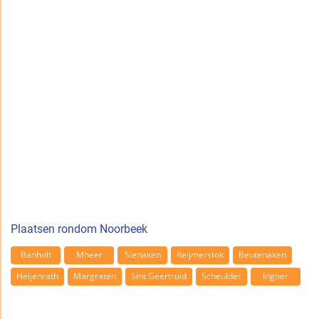
Plaatsen rondom Noorbeek
Banholt
Mheer
Slenaken
Reijmerstok
Beutenaken
Heijenrath
Margraten
Sint Geertruid
Scheulder
Ingber