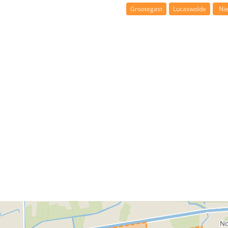
Grootegast
Lucaswolde
Ni