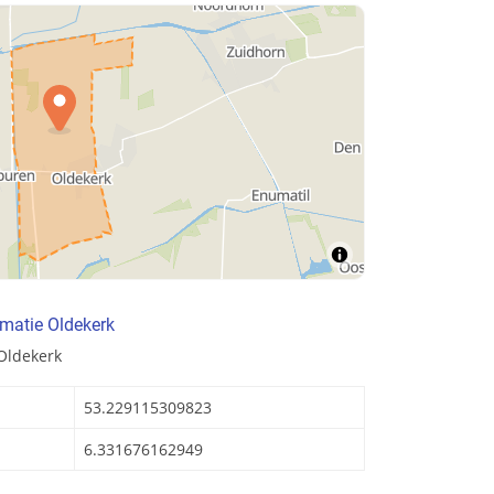
matie Oldekerk
Oldekerk
53.229115309823
6.331676162949