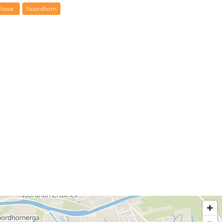
ehove
Noordhorn