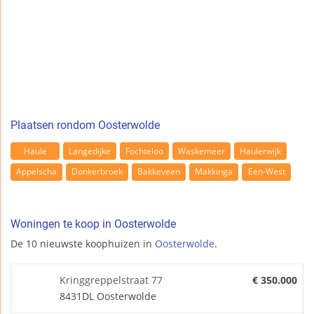
Plaatsen rondom Oosterwolde
Haule
Langedijke
Fochteloo
Waskemeer
Haulerwijk
Appelscha
Donkerbroek
Bakkeveen
Makkinga
Een-West
Woningen te koop in Oosterwolde
De 10 nieuwste koophuizen in
Oosterwolde
.
Kringgreppelstraat 77
€ 350.000
8431DL Oosterwolde