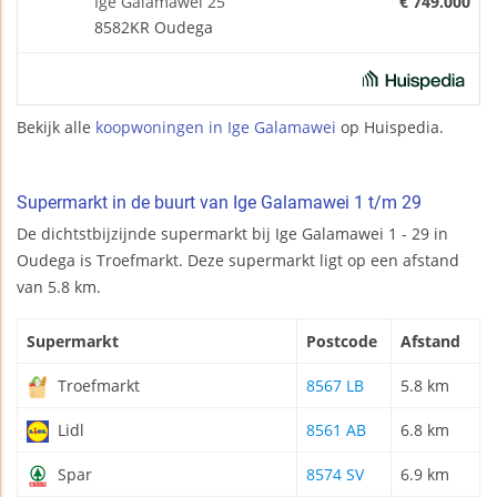
Ige Galamawei 25
€ 749.000
8582KR Oudega
Bekijk alle
koopwoningen in Ige Galamawei
op Huispedia.
Supermarkt in de buurt van Ige Galamawei 1 t/m 29
De dichtstbijzijnde supermarkt bij Ige Galamawei 1 - 29 in
Oudega is Troefmarkt. Deze supermarkt ligt op een afstand
van 5.8 km.
Supermarkt
Postcode
Afstand
Troefmarkt
8567 LB
5.8 km
Lidl
8561 AB
6.8 km
Spar
8574 SV
6.9 km