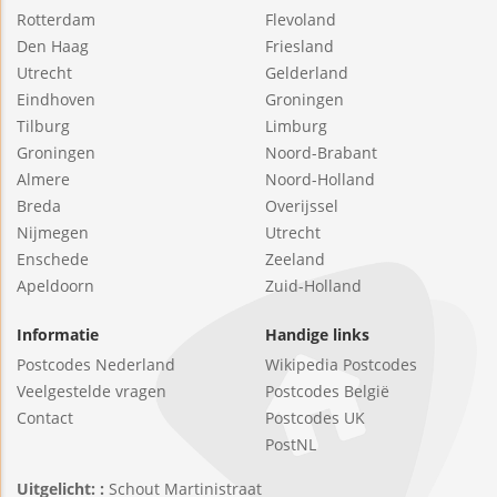
Rotterdam
Flevoland
Den Haag
Friesland
Utrecht
Gelderland
Eindhoven
Groningen
Tilburg
Limburg
Groningen
Noord-Brabant
Almere
Noord-Holland
Breda
Overijssel
Nijmegen
Utrecht
Enschede
Zeeland
Apeldoorn
Zuid-Holland
Informatie
Handige links
Postcodes Nederland
Wikipedia Postcodes
Veelgestelde vragen
Postcodes België
Contact
Postcodes UK
PostNL
Uitgelicht: :
Schout Martinistraat