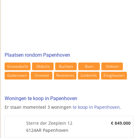
Plaatsen rondom Papenhoven
Grevenbicht
Obbicht
Buchten
Born
Holtum
Guttecoven
Urmond
Roosteren
Limbricht
Einighausen
Woningen te koop in Papenhoven
Er staan momenteel 3 woningen
te koop in Papenhoven
.
Sterre der Zeeplein 12
€ 849.000
6124AR Papenhoven