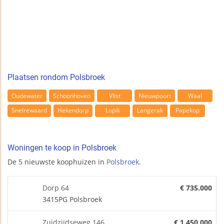
Plaatsen rondom Polsbroek
Oudewater
Schoonhoven
Vlist
Nieuwpoort
Waal
Snelrewaard
Hekendorp
Lopik
Langerak
Papekop
Woningen te koop in Polsbroek
De 5 nieuwste koophuizen in
Polsbroek
.
Dorp 64
€ 735.000
3415PG Polsbroek
Zuidzijdseweg 146
€ 1.450.000