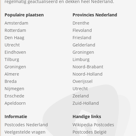
regelmatig geactualiseerd en dekken heel Nederland.
Populaire plaatsen
Provincies Nederland
Amsterdam
Drenthe
Rotterdam
Flevoland
Den Haag
Friesland
Utrecht
Gelderland
Eindhoven
Groningen
Tilburg
Limburg
Groningen
Noord-Brabant
Almere
Noord-Holland
Breda
Overijssel
Nijmegen
Utrecht
Enschede
Zeeland
Apeldoorn
Zuid-Holland
Informatie
Handige links
Postcodes Nederland
Wikipedia Postcodes
Veelgestelde vragen
Postcodes België