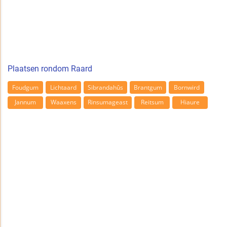
Plaatsen rondom Raard
Foudgum
Lichtaard
Sibrandahûs
Brantgum
Bornwird
Jannum
Waaxens
Rinsumageast
Reitsum
Hiaure