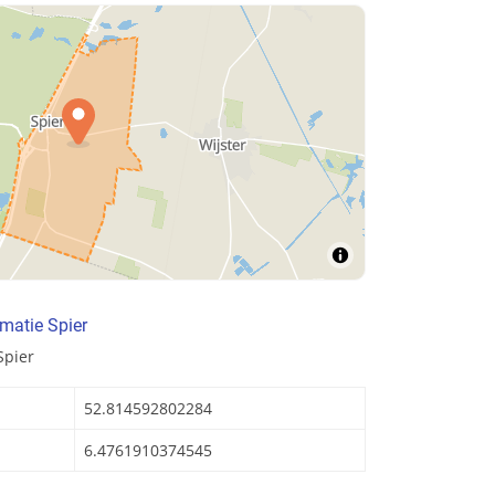
matie Spier
Spier
52.814592802284
6.4761910374545