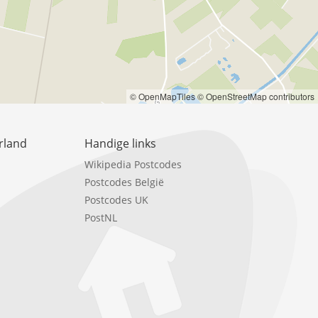
© OpenMapTiles
© OpenStreetMap contributors
rland
Handige links
Wikipedia Postcodes
Postcodes België
Postcodes UK
PostNL