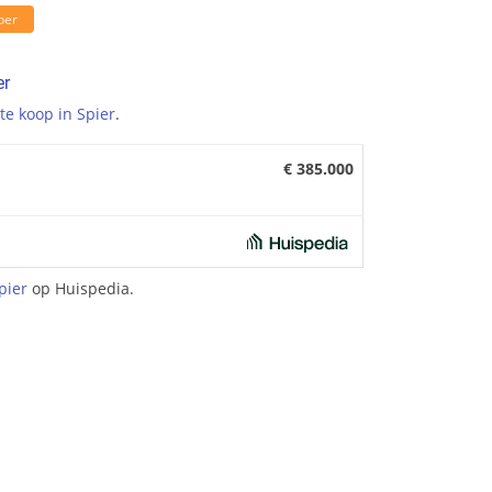
ber
er
te koop in Spier
.
€ 385.000
pier
op Huispedia.