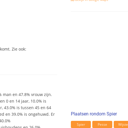
komt. Zie ook:
6% man en 47.8% vrouw zijn.
sen 0 en 14 jaar, 10.0% is
ar, 43.0% is tussen 45 en 64
Plaatsen rondom Spier
wed en 39.0% is ongehuwd. Er
 40.0%
Spier
Pesse
Wijste
uishoudens en 26.0%