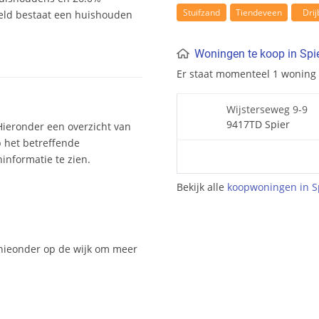
Stuifzand
Tiendeveen
Drij
eld bestaat een huishouden
Woningen te koop in Spi
Er staat momenteel 1 woning
Wijsterseweg 9-9
9417TD Spier
Hieronder een overzicht van
p het betreffende
nformatie te zien.
Bekijk alle
koopwoningen in S
 hieonder op de wijk om meer